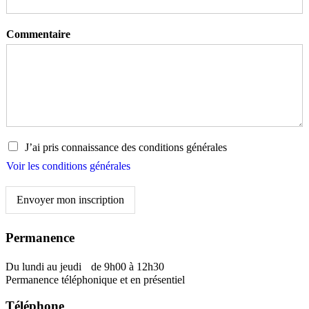
Commentaire
J
J’ai pris connaissance des conditions générales
’
Voir les conditions générales
a
i
Envoyer mon inscription
p
r
i
Permanence
s
c
Du lundi au jeudi de 9h00 à 12h30
o
Permanence téléphonique et en présentiel
n
n
Téléphone