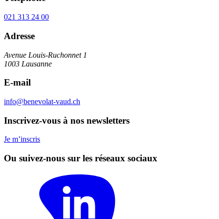
a
i
021 313 24 00
s
s
Adresse
a
n
Avenue Louis-Ruchonnet 1
c
1003 Lausanne
e
d
E-mail
e
s
info@benevolat-vaud.ch
c
Inscrivez-vous à nos newsletters
o
n
d
Je m’inscris
i
Ou suivez-nous sur les réseaux sociaux
t
i
o
n
s
g
é