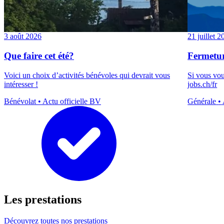
3 août 2026
21 juillet 2
Que faire cet été?
Fermetur
Voici un choix d’activités bénévoles qui devrait vous
Si vous vou
intéresser !
jobs.ch/fr
Bénévolat
•
Actu officielle BV
Générale
•
Les
prestations
Découvrez toutes nos prestations