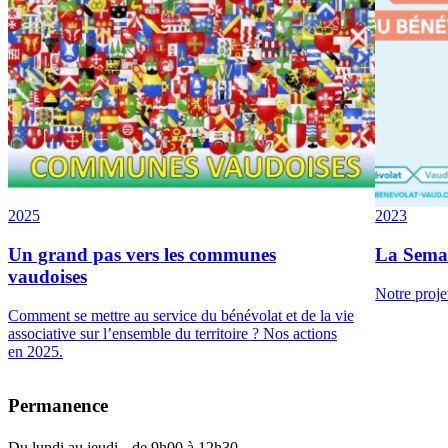
2025
2023
Un grand pas vers les communes
La Semai
vaudoises
Notre projet
Comment se mettre au service du bénévolat et de la vie
associative sur l’ensemble du territoire ? Nos actions
en 2025.
Permanence
Du lundi au jeudi de 9h00 à 12h30